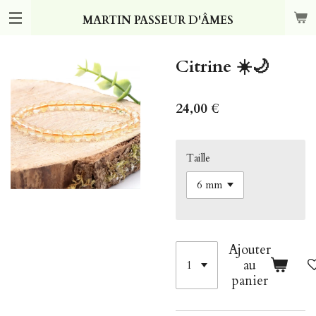
Passer
MARTIN PASSEUR D'ÂMES
au
contenu
principal
Citrine ☀️🌙
24,00 €
Taille
Ajouter
au
panier