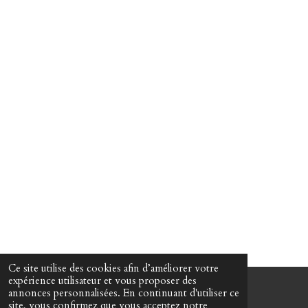
Ce site utilise des cookies afin d’améliorer votre
expérience utilisateur et vous proposer des
annonces personnalisées. En continuant d'utiliser ce
© 2022 - 2026 Martin Passeur d'âmes
site, vous confirmez que vous acceptez notre