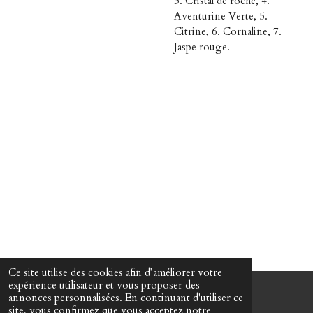
3. Cristal de roche, 4.
Aventurine Verte, 5.
Citrine, 6. Cornaline, 7.
Jaspe rouge.
Ce site utilise des cookies afin d’améliorer votre
expérience utilisateur et vous proposer des
annonces personnalisées. En continuant d'utiliser ce
© 2022 - 2026 Martin Passeur d'âmes
site, vous confirmez que vous acceptez notre