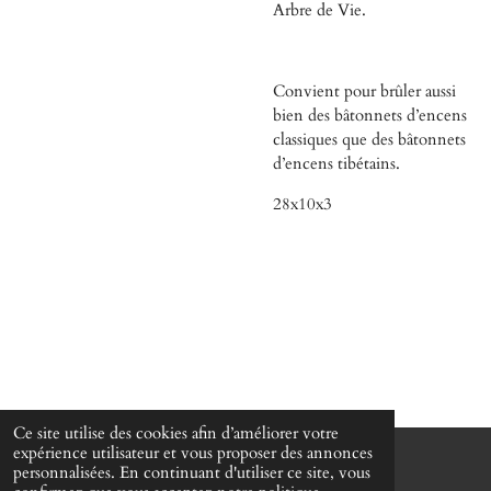
Arbre de Vie.
Convient pour brûler aussi
bien des bâtonnets d’encens
classiques que des bâtonnets
d’encens tibétains.
28x10x3
Ce site utilise des cookies afin d’améliorer votre
expérience utilisateur et vous proposer des annonces
personnalisées. En continuant d'utiliser ce site, vous
© 2022 - 2026 Martin Passeur d'âmes