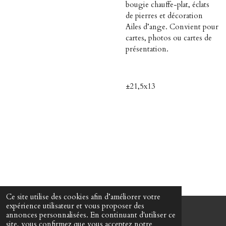
bougie chauffe-plat, éclats
de pierres et décoration
Ailes d’ange. Convient pour
cartes, photos ou cartes de
présentation.
±21,5x13
Ce site utilise des cookies afin d’améliorer votre
expérience utilisateur et vous proposer des
annonces personnalisées. En continuant d'utiliser ce
© 2022 - 2026 Martin Passeur d'âmes
site, vous confirmez que vous acceptez notre