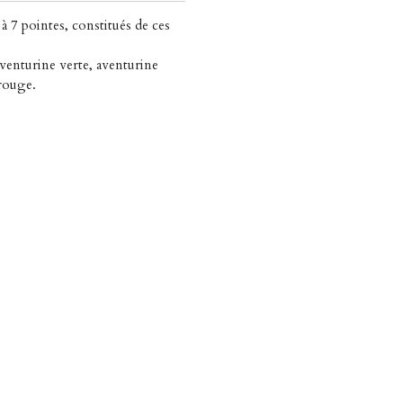
à 7 pointes, constitués de ces
aventurine verte, aventurine
 rouge.