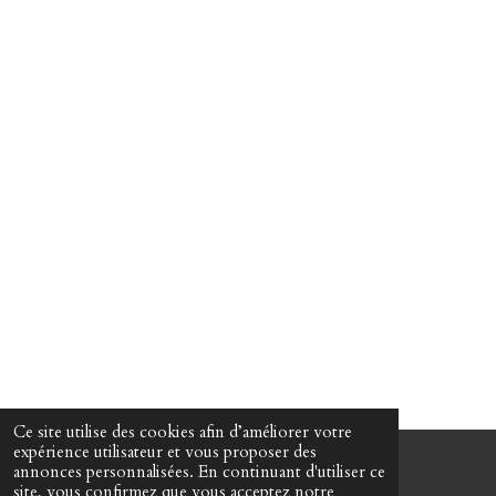
Ce site utilise des cookies afin d’améliorer votre
expérience utilisateur et vous proposer des
annonces personnalisées. En continuant d'utiliser ce
© 2022 - 2026 Martin Passeur d'âmes
site, vous confirmez que vous acceptez notre