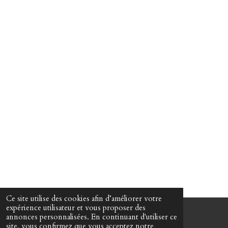
Ce site utilise des cookies afin d’améliorer votre
expérience utilisateur et vous proposer des
annonces personnalisées. En continuant d'utiliser ce
© 2022 - 2026 Martin Passeur d'âmes
site, vous confirmez que vous acceptez notre