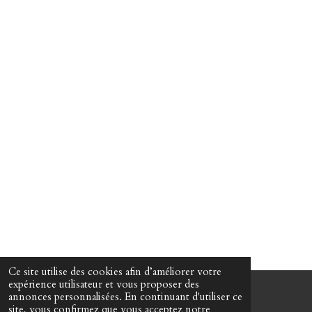
Ce site utilise des cookies afin d’améliorer votre
expérience utilisateur et vous proposer des
annonces personnalisées. En continuant d'utiliser ce
© 2022 - 2026 Martin Passeur d'âmes
site, vous confirmez que vous acceptez notre