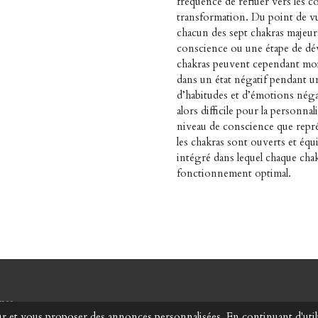
fréquence de refluer vers les c
transformation. Du point de vu
chacun des sept chakras majeur
conscience ou une étape de dév
chakras peuvent cependant moin
dans un état négatif pendant u
d’habitudes et d’émotions néga
alors difficile pour la personna
niveau de conscience que repr
les chakras sont ouverts et équ
intégré dans lequel chaque cha
fonctionnement optimal.
mes
ateur et vous proposer des annonces personnalisées. En continuant d'uti