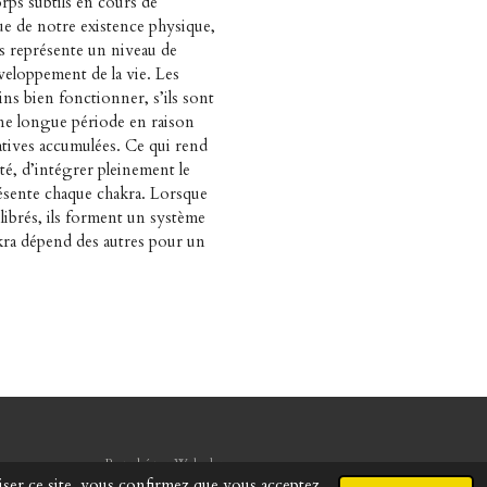
orps subtils en cours de
e de notre existence physique,
s représente un niveau de
eloppement de la vie. Les
s bien fonctionner, s’ils sont
ne longue période en raison
tives accumulées. Ce qui rend
lité, d’intégrer pleinement le
ésente chaque chakra. Lorsque
ilibrés, ils forment un système
kra dépend des autres pour un
Propulsé par
Webador
liser ce site, vous confirmez que vous acceptez