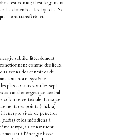
bole est connu; il est largement
ser les aliments et les liquides. Sa
ues sont transférés et
nergie subtile, littéralement
s fonctionnent comme des lieux
nous avons des centaines de
dans tout notre système
les plus connus sont les sept
iés au canal énergétique central
re colonne vertébrale. Lorsque
ctement, ces points (chakra)
à l'énergie vitale de pénétrer
(nadis) et les méridiens à
même temps, ils constituent
ermettant à l’énergie basse