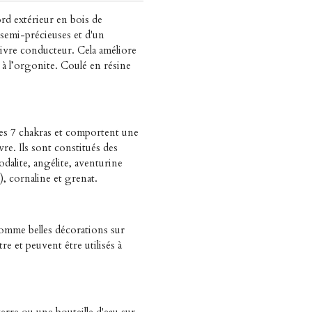
rd extérieur en bois de
 semi-précieuses et d'un
ivre conducteur. Cela améliore
e à l’orgonite. Coulé en résine
es 7 chakras et comportent une
re. Ils sont constitués des
odalite, angélite, aventurine
), cornaline et grenat.
comme belles décorations sur
re et peuvent être utilisés à