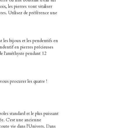
 verre ou une bouteille d'eau sur
x, les pierres vont vitaliser
utes. Utilisez de préférence une
les bijoux et les pendentifs en
endentif en pierres précieuses
de l'améthyste pendant 12
us procurer les quatre !
boles standard et le plus puissant
rée. C'est une ancienne
oute vie dans l'Univers. Dans