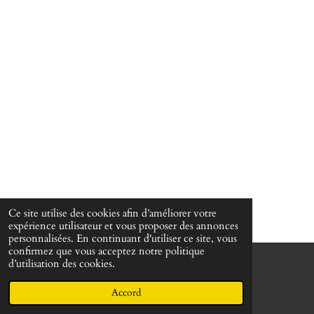
Ce site utilise des cookies afin d’améliorer votre
expérience utilisateur et vous proposer des annonces
personnalisées. En continuant d'utiliser ce site, vous
confirmez que vous acceptez notre politique
d’utilisation des cookies.
© 2022 - 2026 Martin Passeur d'âmes
Propulsé par
Webador
Accord