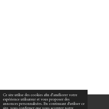
Ce site utilise des cookies afin d’améliorer votre
expérience utilisateur et vous proposer des
annonces personnalisées. En continuant d'utiliser ce
© 2022 - 2026 Martin Passeur d'âmes
site, vous confirmez que vous acceptez notre