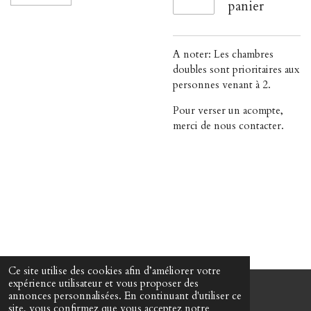
panier
A noter: Les chambres
doubles sont prioritaires aux
personnes venant à 2.
Pour verser un acompte,
merci de nous contacter.
Ce site utilise des cookies afin d’améliorer votre
expérience utilisateur et vous proposer des
annonces personnalisées. En continuant d'utiliser ce
© 2022 - 2026 Martin Passeur d'âmes
site, vous confirmez que vous acceptez notre