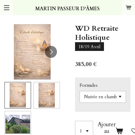
Passer
MARTIN PASSEUR D'ÂMES
au
contenu
principal
WD Retraite
Holistique
18/19 Avril
385,00 €
Formules
Ajouter
au