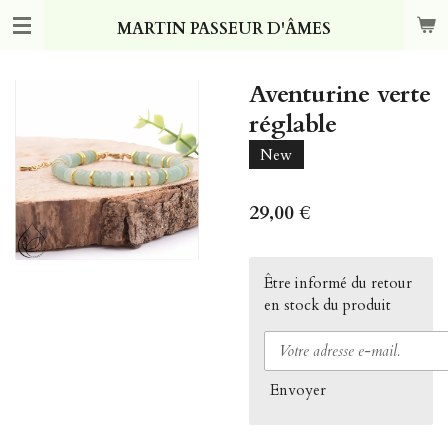
Passer
MARTIN PASSEUR D'ÂMES
au
contenu
principal
Aventurine verte
réglable
New
29,00 €
Être informé du retour
en stock du produit
Envoyer