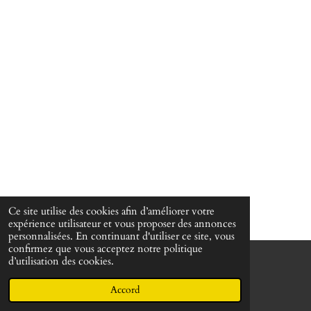
Ce site utilise des cookies afin d’améliorer votre
expérience utilisateur et vous proposer des annonces
personnalisées. En continuant d'utiliser ce site, vous
confirmez que vous acceptez notre politique
d’utilisation des cookies.
© 2022 - 2026 Martin Passeur d'âmes
Propulsé par
Webador
Accord