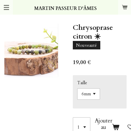
Passer
MARTIN PASSEUR D'ÂMES
au
contenu
principal
Chrysoprase
citron ☀️
Nouveauté
19,00 €
Taille
Ajouter
au