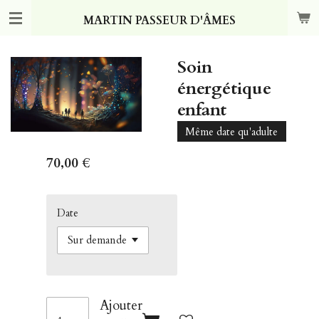
Passer
MARTIN PASSEUR D'ÂMES
au
contenu
principal
Soin
énergétique
enfant
Même date qu'adulte
70,00 €
Date
Ajouter