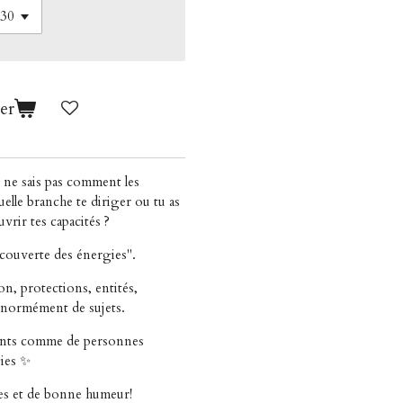
er
u ne sais pas comment les
quelle branche te diriger ou tu as
vrir tes capacités ?
découverte des énergies".
on, protections, entités,
énormément de sujets.
ants comme de personnes
gies ✨
es et de bonne humeur!